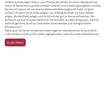
wirklich aufwändigen Videos, zum Thema: Wie stricke ich einen Islandpullover,
wenn ich keine Ahnung habe und kein Geld für eine Anleitung ausgeben möchte.
Der Grund, warum ich mir eine kostenlose Anleitung gesucht habe, ist ganz
einfach. Ich kann sie im Video zeigen, von Anfang bis Ende, ich kann Zahlen
zeigen, Mustercharts zeigen und ihr könnt das gut zu Hause mitmachen. Der
Aufwand (und ja, es waren bestimmt 100 Stunden, bis alles fertig war!), hat sich
mehr als gelohnt, durch so viele lieben Kommentare und überglückliche
Strickerinnen!
Starte auch Du heute mit Deinem ersten eigenen Islandpullover. Es ist wirklich
nicht schwer und Dir wird in jeder Lage geholfen, wenn Du nicht weiterkommst.
Zu den Videos