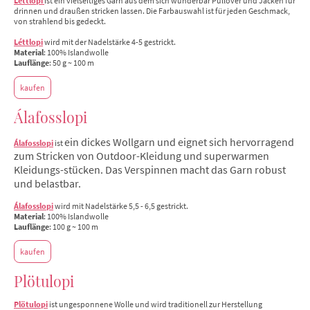
Léttlopi
ist ein vielseitiges Garn aus dem sich wunderbar Pullover und Jacken für
drinnen und draußen stricken lassen. Die Farbauswahl ist für jeden Geschmack,
von strahlend bis gedeckt.
Léttlopi
wird mit der Nadelstärke 4-5 gestrickt.
Material
: 100% Islandwolle
Lauflänge
: 50 g ~ 100 m
kaufen
Álafosslopi
ein dickes Wollgarn und eignet sich hervorragend
Álafosslopi
ist
zum Stricken von Outdoor-Kleidung und superwarmen
Kleidungs-stücken. Das Verspinnen macht das Garn robust
und belastbar.
Álafosslopi
wird mit Nadelstärke 5,5 - 6,5 gestrickt.
Material
: 100% Islandwolle
Lauflänge
: 100 g ~ 100 m
kaufen
Plötulopi
Plötulopi
ist ungesponnene Wolle und wird traditionell zur Herstellung