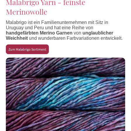
Malabrigo Yarn - feinste
Merinowolle
Malabrigo ist ein Familienunternehmen mit Sitz in
Uruguay und Peru und hat eine Reihe von
handgefärbten Merino Garnen
von
unglaublicher
Weichheit
und wunderbaren Farbvariationen entwickelt.
Zum Malabrigo Sortiment