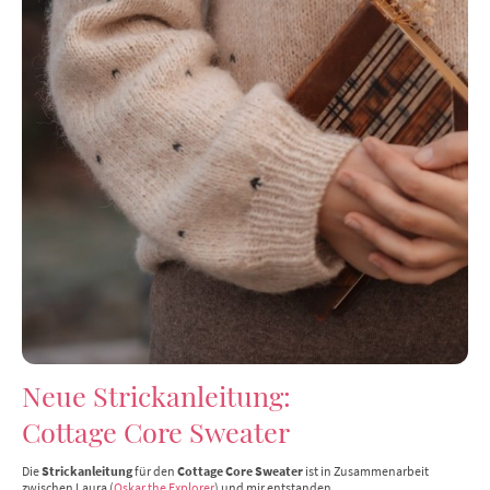
Neue Strickanleitung:
Cottage Core Sweater
Die
Strickanleitung
für den
Cottage Core Sweater
ist in Zusammenarbeit
zwischen Laura (
Oskar the Explorer
) und mir entstanden.