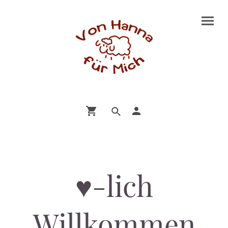
♥️-lich
Willkommen