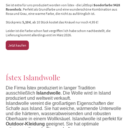
Sie ist extra für uns produziert worden von Ístex - die Léttlopi
Sonderfarbe 9428
Rosenholz
. Perfekt als Grundfarbe und eine wunderschöne Kombination aus
Rosa und Grau, eine warme Farbe, die nicht zu aufdringlich ist.
Stückpreis:
5,10 €
, ab 10 Stück kostet das Knäuel nur noch 4,95 €!
Leider ist die Farbe schon fast vergriffen! Ich habe schon nachbestellt, die
Lieferung kommt allerdings erst im März 2026.
Jetzt kaufen
Ístex Islandwolle
Die Firma Ístex produziert in langer Tradition
ausschließlich
Islandwolle
. Die Wolle wird in Island
produziert und weltweit verkauft.
Islandwolle vereint die großartigen Eigenschaften der
Schafe aus Island. Sie hat weiche, wärmende Unterwolle
und die härteren, wasserabweisenden und robusten
Oberhaare in einem Wollknäuel. Islandwolle ist perfekt für
Outdoor-Kleidung
geeignet. Sie hat optimale