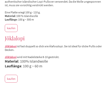
authentischer isländischer Lopi-Pullover verwendet. Da die Wolle ungesponnen
ist, muss sie vorsichtig verstrickt werden.
Eine Platte wiegt 100 g - 110 g.
Material
: 100 % Islandwolle
Lauflänge
: 100 g ~ 300 m
kaufen
Jöklalopi
Jöklalopi
ist fast doppelt so dick wie Álafosslopi. Sie
ist ideal für dicke Pullis oder
Decken.
Jöklalopi
wird mit Nadelstärke 8-10 gestrickt.
Material
: 100% Islandwolle
Lauflänge
: 100 g ~ 60 m
kaufen